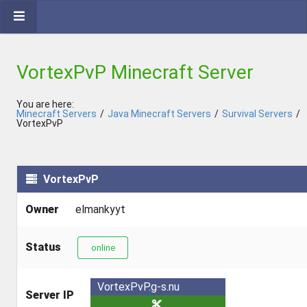
VortexPvP Minecraft Server
You are here:
Minecraft Servers
/
Java Minecraft Servers
/
Survival Servers
/
VortexPvP
VortexPvP
Owner
elmankyyt
Status
online
VortexPvP.g-s.nu
Server IP