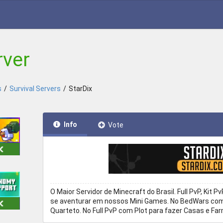
rver
s
/
Survival Servers
/
StarDix
Info
Vote
O Maior Servidor de Minecraft do Brasil. Full PvP, Kit Pv
se aventurar em nossos Mini Games. No BedWars com v
Quarteto. No Full PvP com Plot para fazer Casas e Fa