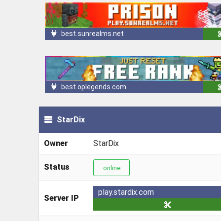
best.sunrealms.net
best.oplegends.com
StarDix
Owner
StarDix
Status
online
play.stardix.com
Server IP