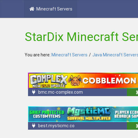
Minecraft Servers
StarDix Minecraft Se
You are here:
Minecraft Servers
/
Java Minecraft Server
bmc.mc-complex.com
best.mysticmc.co