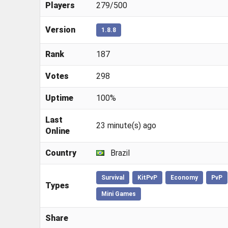
Players
279/500
Version
1.8.8
Rank
187
Votes
298
Uptime
100%
Last
23 minute(s) ago
Online
Country
Brazil
Survival
KitPvP
Economy
PvP
Types
Mini Games
Share