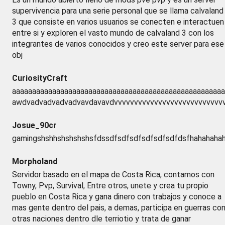
supervivencia para una serie personal que se llama calvaland
3 que consiste en varios usuarios se conecten e interactuen
entre si y exploren el vasto mundo de calvaland 3 con los
integrantes de varios conocidos y creo este server para ese
obj
CuriosityCraft
aaaaaaaaaaaaaaaaaaaaaaaaaaaaaaaaaaaaaaaaaaaaaaaaaaaaa
awdvadvadvadvadvavdavavdvvvvvvvvvvvvvvvvvvvvvvvvvvvv
Josue_90cr
gamingshshhshshshshsfdssdfsdfsdfsdfsdfsdfdsfhahahaha
Morpholand
Servidor basado en el mapa de Costa Rica, contamos con
Towny, Pvp, Survival, Entre otros, unete y crea tu propio
pueblo en Costa Rica y gana dinero con trabajos y conoce a
mas gente dentro del pais, a demas, participa en guerras co
otras naciones dentro dle terriotio y trata de ganar