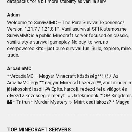
datapacks for a bit more stability as vanilla serv
Adam
Welcome to SurvivalMC – The Pure Survival Experience!
Version: 1.21.7 / 1.21.8 IP: Vanillasurvival-SFfK.aternos.me
SurvivalMC is a public Minecraft server focused on classic,
vanilla-style survival gameplay. No pay-to-win, no
overpowered kits—just pure survival fun. Build, explore, mine,
trade,
ArcadiaMC‎
**ArcadiaMC – Magyar Minecraft közösség** 🇭🇺 Az
ArcadiaMC egy **magyar Minecraft szerver**, ahol minden a
játékosokról szól! 🎮 Építs, harcolj, fedezd fel a világot és
élvezd a közösségi élményt. ⚔️ Játékmódok: * OP Kingdoms
🏰 * Tntrun * Murder Mystery ✨ Miért csatlakozz? * Magya
TOP MINECRAFT SERVERS