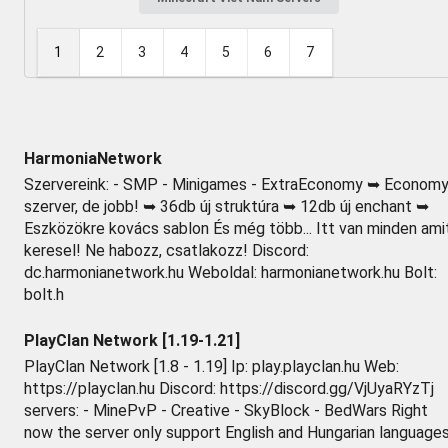
1
2
3
4
5
6
7
HarmoniaNetwork
Szervereink: - SMP - Minigames - ExtraEconomy ➥ Econom
szerver, de jobb! ➥ 36db új struktúra ➥ 12db új enchant ➥
Eszközökre kovács sablon És még több... Itt van minden ami
keresel! Ne habozz, csatlakozz! Discord:
dc.harmonianetwork.hu Weboldal: harmonianetwork.hu Bolt:
bolt.h
PlayClan Network [1.19-1.21]
PlayClan Network [1.8 - 1.19] Ip: play.playclan.hu Web:
https://playclan.hu Discord: https://discord.gg/VjUyaRYzTj
servers: - MinePvP - Creative - SkyBlock - BedWars Right
now the server only support English and Hungarian languages