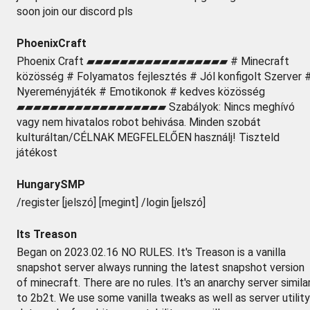
soon join our discord pls
PhoenixCraft
Phoenix Craft ▰▰▰▰▰▰▰▰▰▰▰▰▰▰▰▰▰ # Minecraft
közösség # Folyamatos fejlesztés # Jól konfigolt Szerver 
Nyereményjáték # Emotikonok # kedves közösség
▰▰▰▰▰▰▰▰▰▰▰▰▰▰▰▰▰▰ Szabályok: Nincs meghívó
vagy nem hivatalos robot behivása. Minden szobát
kulturáltan/CÉLNAK MEGFELELŐEN használj! Tiszteld
játékost
HungarySMP
/register [jelszó] [megint] /login [jelszó]
Its Treason
Began on 2023.02.16 NO RULES. It's Treason is a vanilla
snapshot server always running the latest snapshot version
of minecraft. There are no rules. It's an anarchy server simila
to 2b2t. We use some vanilla tweaks as well as server utility