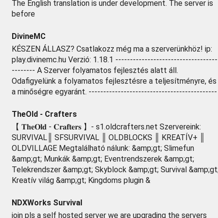
The English translation is under development. The server is
before
DivineMC
KÉSZEN ÁLLASZ? Csatlakozz még ma a szerverünkhöz! ip:
play.divinemc.hu Verzió: 1.18.1 -----------------------------------
-------- A Szerver folyamatos fejlesztés alatt áll.
Odafigyelünk a folyamatos fejlesztésre a teljesítményre, és
a minőségre egyaránt. --------------------------------------------
TheOld - Crafters
【 𝐓𝐡𝐞𝐎𝐥𝐝 - 𝐂𝐫𝐚𝐟𝐭𝐞𝐫𝐬 】- s1.oldcrafters.net Szervereink:
SURVIVAL║ SFSURVIVAL ║ OLDBLOCKS ║ KREATÍV+ ║
OLDVILLAGE Megtalálható nálunk: &amp;gt; Slimefun
&amp;gt; Munkák &amp;gt; Eventrendszerek &amp;gt;
Telekrendszer &amp;gt; Skyblock &amp;gt; Survival &amp;gt
Kreatív világ &amp;gt; Kingdoms plugin &
NDXWorks Survival
join pls a self hosted server we are upgrading the servers