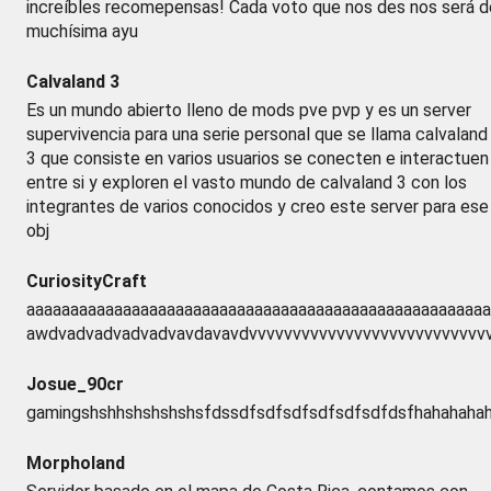
increíbles recomepensas! Cada voto que nos des nos será d
muchísima ayu
Calvaland 3
Es un mundo abierto lleno de mods pve pvp y es un server
supervivencia para una serie personal que se llama calvaland
3 que consiste en varios usuarios se conecten e interactuen
entre si y exploren el vasto mundo de calvaland 3 con los
integrantes de varios conocidos y creo este server para ese
obj
CuriosityCraft
aaaaaaaaaaaaaaaaaaaaaaaaaaaaaaaaaaaaaaaaaaaaaaaaaaaaa
awdvadvadvadvadvavdavavdvvvvvvvvvvvvvvvvvvvvvvvvvvvv
Josue_90cr
gamingshshhshshshshsfdssdfsdfsdfsdfsdfsdfdsfhahahaha
Morpholand